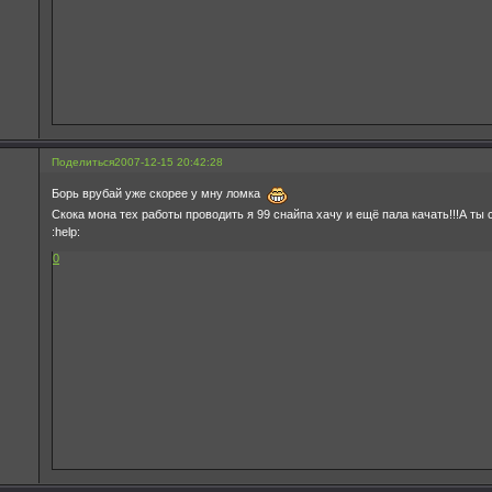
Поделиться
2007-12-15 20:42:28
Борь врубай уже скорее у мну ломка
Скока мона тех работы проводить я 99 снайпа хачу и ещё пала качать!!!А ты
:help:
0