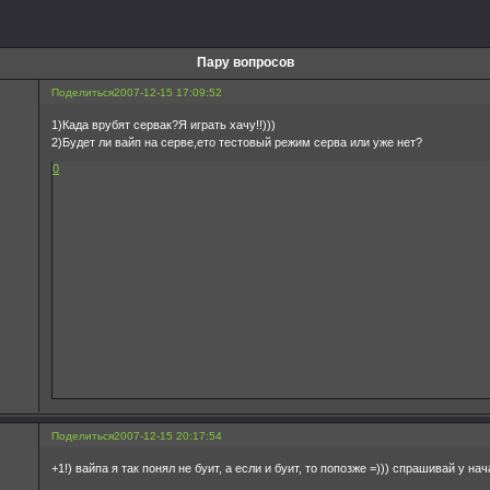
Пару вопросов
Поделиться
2007-12-15 17:09:52
1)Када врубят сервак?Я играть хачу!!)))
2)Будет ли вайп на серве,ето тестовый режим серва или уже нет?
0
Поделиться
2007-12-15 20:17:54
+1!) вайпа я так понял не буит, а если и буит, то попозже =))) спрашивай у н