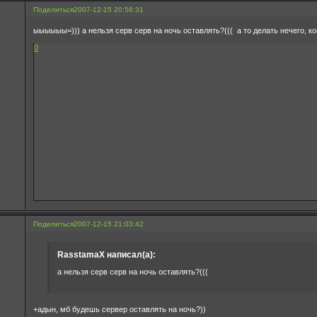
Поделиться
2007-12-15 20:56:31
ыыыыыы=))) а нельзя серв серв на ночь оставлять?((( а то делать нечего, ко
0
Поделиться
2007-12-15 21:03:42
RasstamaX написал(а):
а нельзя серв серв на ночь оставлять?(((
+адын, мб будешь сервер оставлять на ночь?))