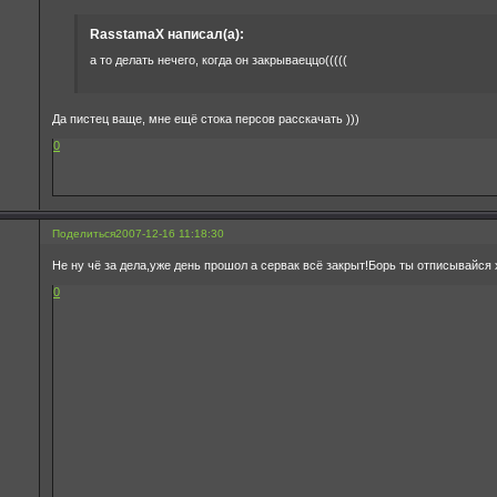
RasstamaX написал(а):
а то делать нечего, когда он закрываеццо(((((
Да пистец ваще, мне ещё стока персов расскачать )))
0
Поделиться
2007-12-16 11:18:30
Не ну чё за дела,уже день прошол а сервак всё закрыт!Борь ты отписывайся
0