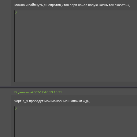
Можно и вайпнуть,я непротив,чтоб серв начал новую жизнь так сказать =)
0
Поделиться
2007-12-16 13:15:21
чорт Х_х пропадут мои мажорные шапочки =((((
0