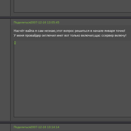
Поделиться
2007-12-16 13:05:45
Насчёт вайпа я сам незнаю,этот вопрос решиться в начале января точно!
У меня провайдер октлючил инет вот только включил,щас ссервер включу!
0
Поделиться
2007-12-16 13:14:14