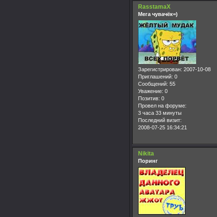
RasstamaX
Мега чувачёк=)
Зарегистрирован
: 2007-10-08
Приглашений:
0
Сообщений:
55
Уважение:
0
Позитив:
0
Провел на форуме:
3 часа 33 минуты
Последний визит:
2008-07-25 16:34:21
Nikita
Поринг