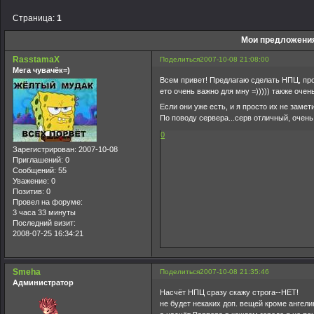
Страница:
1
Мои предложения
RasstamaX
Поделиться
2007-10-08 21:08:00
Мега чувачёк=)
Всем привет! Предлагаю сделать НПЦ, прод
ето очень важно для мну =))))) также оче
Если они уже есть, и я просто их не замет
По поводу сервера...серв отличный, очень
0
Зарегистрирован
: 2007-10-08
Приглашений:
0
Сообщений:
55
Уважение:
0
Позитив:
0
Провел на форуме:
3 часа 33 минуты
Последний визит:
2008-07-25 16:34:21
Smeha
Поделиться
2007-10-08 21:35:46
Администратор
Насчёт НПЦ сразу скажу строга--НЕТ!
не будет некаких доп. вещей кроме ангел