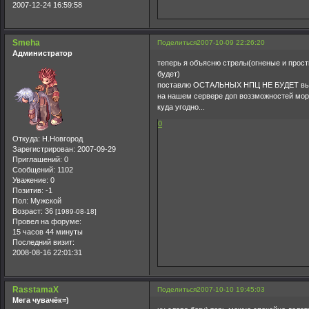
2007-12-24 16:59:58
Smeha
Поделиться
2007-10-09 22:26:20
Администратор
теперь я объясню стрелы(огненые и прос
будет)
поставлю ОСТАЛЬНЫХ НПЦ НЕ БУДЕТ выби
на нашем сервере доп воззможностей мор
куда угодно...
0
Откуда:
Н.Новгород
Зарегистрирован
: 2007-09-29
Приглашений:
0
Сообщений:
1102
Уважение:
0
Позитив:
-1
Пол:
Мужской
Возраст:
36
[1989-08-18]
Провел на форуме:
15 часов 44 минуты
Последний визит:
2008-08-16 22:01:31
RasstamaX
Поделиться
2007-10-10 19:45:03
Мега чувачёк=)