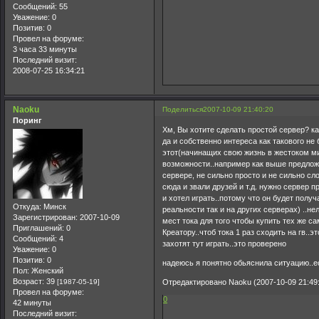
Сообщений:
55
Уважение:
0
Позитив:
0
Провел на форуме:
3 часа 33 минуты
Последний визит:
2008-07-25 16:34:21
Naoku
Поделиться
2007-10-09 21:40:20
Поринг
Хм, Вы хотите сделать простой сервер? ка
да и собственно интереса как такового не 
этот(начинащих свою жизнь в жестоком м
возможности..например как выше предлож
сервере, не сильно просто и не сильно сл
сюда и звали друзей и т.д. нужно сервер п
и хотел играть..потому что он будет пол
Откуда:
Минск
реальности так и на других серверах) ..не
Зарегистрирован
: 2007-10-09
мест тока для того чтобы купить тех же са
Приглашений:
0
Креатору..чтоб тока 1 раз сходить на гв..
Сообщений:
4
захотят тут играть..это проверено
Уважение:
0
Позитив:
0
надеюсь я понятно обьяснила ситуацию..ес
Пол:
Женский
Возраст:
39
[1987-05-19]
Отредактировано Naoku (2007-10-09 21:49
Провел на форуме:
0
42 минуты
Последний визит: