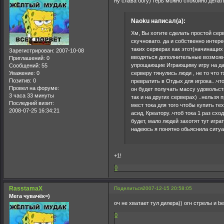
ну слава богу) терь можно спокойно делат
Naoku написал(а):
Хм, Вы хотите сделать простой серв
скучновато. да и собственно интерес
таких серверах как этот(начинащих
Зарегистрирован
: 2007-10-08
вводяться дополнительные возможн
Приглашений:
0
упрощающие Играющиму игру на дан
Сообщений:
55
серверу тянулись люди , не то что т
Уважение:
0
Позитив:
0
превратить в Отдых для игрока...чт
Провел на форуме:
он будет получать массу удовольст
3 часа 33 минуты
так и на других серверах) ..нельзя 
Последний визит:
мест тока для того чтобы купить тех
2008-07-25 16:34:21
асид, Креатору..чтоб тока 1 раз схо
будет, мало людей захотят тут игра
надеюсь я понятно обьяснила ситуац
+1!
0
RasstamaX
Поделиться
2007-12-15 20:58:05
Мега чувачёк=)
оч не хватает тул дилера)) огн стрелы и ber
0