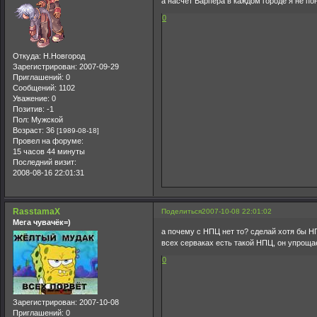
а насчёт Варпера в каждом городе я не пон
0
Откуда:
Н.Новгород
Зарегистрирован
: 2007-09-29
Приглашений:
0
Сообщений:
1102
Уважение:
0
Позитив:
-1
Пол:
Мужской
Возраст:
36
[1989-08-18]
Провел на форуме:
15 часов 44 минуты
Последний визит:
2008-08-16 22:01:31
RasstamaX
Поделиться
2007-10-08 22:01:02
Мега чувачёк=)
а почему с НПЦ нет то? сделай хотя бы НП
всех серваках есть такой НПЦ, он упроща
0
Зарегистрирован
: 2007-10-08
Приглашений:
0