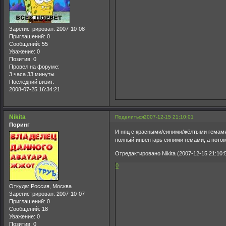
Зарегистрирован
: 2007-10-08
Приглашений:
0
Сообщений:
55
Уважение:
0
Позитив:
0
Провел на форуме:
3 часа 33 минуты
Последний визит:
2008-07-25 16:34:21
Nikita
Поделиться
2007-12-15 21:10:01
Поринг
И нпц с красными/синими/жёлтыми гемами т
полный инвентарь синими гемами, а потом в
Отредактировано Nikita (2007-12-15 21:10:
0
Откуда:
Россия, Москва
Зарегистрирован
: 2007-10-07
Приглашений:
0
Сообщений:
18
Уважение:
0
Позитив:
0