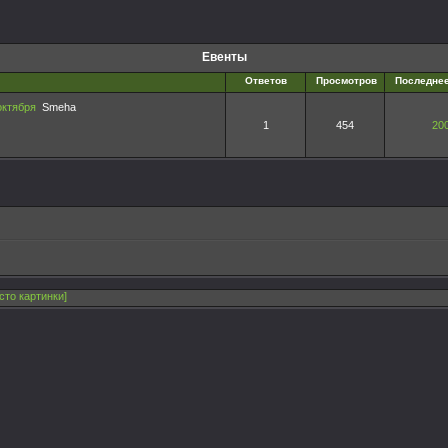
Евенты
Ответов
Просмотров
Последне
октября
Smeha
1
454
200
сто картинки]