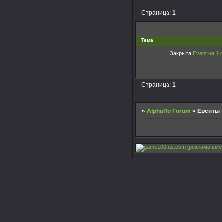
Страница:
1
Тема
Закрыта
Event на 1 
Страница:
1
»
AlphaRo Forum
»
Евенты
[реклама вме