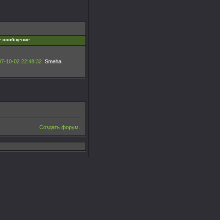
е сообщение
7-10-02 22:48:32
Smeha
Создать форум
.