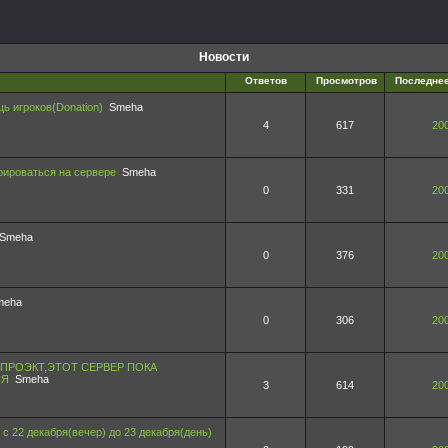
Новости
Ответов
Просмотров
Последне
ь игроков(Donation)
Smeha
4
617
200
рироваться на сервере
Smeha
0
331
200
Smeha
0
376
200
meha
0
306
200
ПРОЭКТ,ЭТОТ СЕРВЕР ПОКА
СЯ
Smeha
3
614
200
с 22 декабря(вечер) до 23 декабря(день)