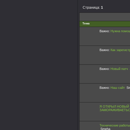
Страница:
1
Тема
Важно:
Нужна помощ
Важно:
Как зарегист
Важно:
Новый патч
Важно:
Наш сайт
S
Я ОТКРЫЛ НОВЫЙ 
ЗАМОРАЖИВАЕТЬ
Технические работы 
Smeha