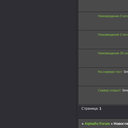
Нововведения 3 окт
Нововведения 2 окт
Нововведения 30 се
На сервере тест
Sm
Сервер открыт!
Sm
Страница:
1
»
AlphaRo Forum
»
Новост