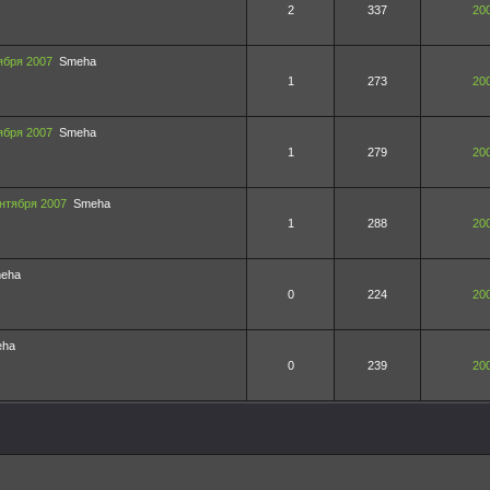
2
337
200
ября 2007
Smeha
1
273
200
ября 2007
Smeha
1
279
200
нтября 2007
Smeha
1
288
200
eha
0
224
200
eha
0
239
200
и